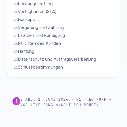
Leistungsumfang
03
Verfügbarkeit (SLA)
04
Backups
05
Vergütung und Zahlung
06
Laufzeit und Kündigung
07
Pflichten des Kunden
08
Haftung
09
Datenschutz und Auftragsverarbeitung
10
Schlussbestimmungen
11
STAND: 2. JUNI 2026 · V1 · ENTWURF —
!
VOR LIVE-GANG ANWALTLICH PRÜFEN.