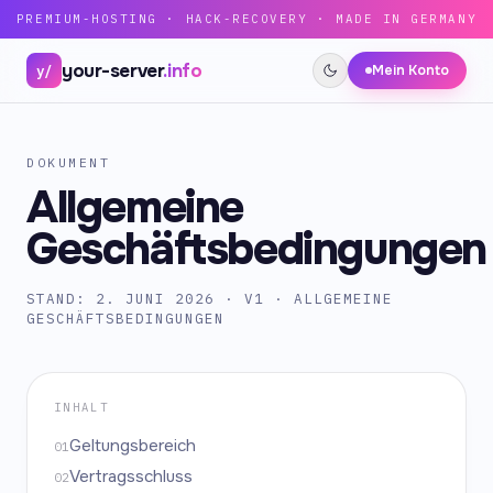
Zum Inhalt
PREMIUM-HOSTING · HACK-RECOVERY · MADE IN GERMANY
your-server
.info
y/
Mein Konto
DOKUMENT
Allgemeine
Geschäftsbedingungen
STAND: 2. JUNI 2026 · V1 · ALLGEMEINE
GESCHÄFTSBEDINGUNGEN
INHALT
Geltungsbereich
01
Vertragsschluss
02